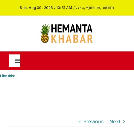
Skip
Sun, Aug 09, 2026 / 10:51 AM / २०८३, श्रावण २४, आईतवार
to
content
Toggle
Navigation
Like this:
News
International
Previous
Next
Opinion and Analysis